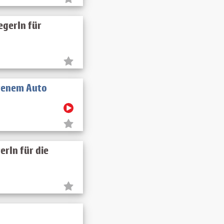
egerIn für
igenem Auto
rIn für die