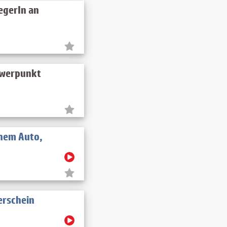
egerIn an
hwerpunkt
enem Auto,
erschein