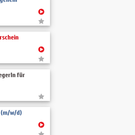
erschein
egerIn für
 (m/w/d)