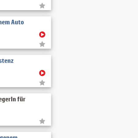
enem Auto
stenz
egerIn für
eigenem