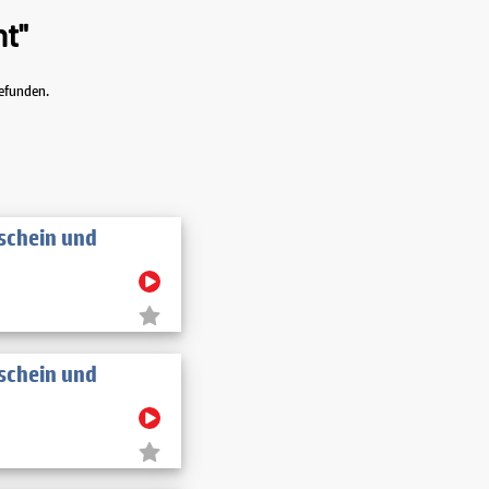
nt"
gefunden.
rschein und
rschein und