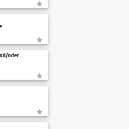
e
und/oder