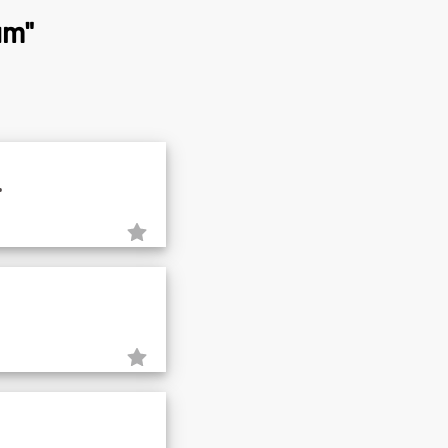
um"
.