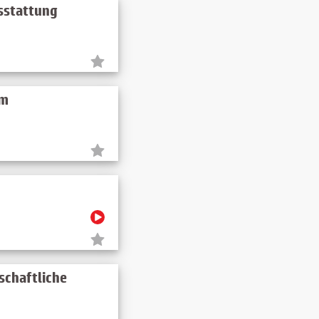
usstattung
im
schaftliche